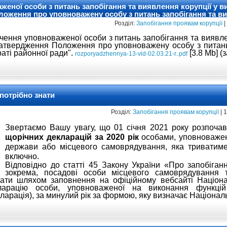
еної особи з питань запобігання та виявлення корупції у в
ложення про уповноважену особу з питань запобігання та ви
онної ради
Розділ:
Запобігання проявам корупції
|
ення уповноваженої особи з питань запобігання та виявле
затвердження Положення про уповноважену особу з питан
раті районної ради".
[3.8 Mb] (
rozporyadzhennya-13-vid-02.03.21-r..pdf
потрібно знати
Розділ:
Запобігання проявам корупції
| 
Звертаємо Вашу увагу, що 01 січня 2021 року розпоча
щорічних декларацій
за 2020 рік
особами, уповноваже
держави або місцевого самоврядування, яка триватим
включно.
Відповідно до статті 45 Закону України «Про запобіганн
зокрема, посадові особи місцевого самоврядування 
вати шляхом заповнення на офіційному вебсайті Націона
екларацію особи, уповноваженої на виконання функці
ларація), за минулий рік за формою, яку визначає Націонал