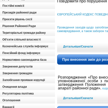
Повідомити про порушення 
Постійні комісії
Президія районної ради
ЄВРОПЕЙСЬКИЙ КОДЕКС ПОВЕДІНКИ для
Проєкти рішень сесії
Рішення Районної Ради
Проведення заходів щодо запобіганн
самоврядування, а також заборон т
Територіальні громади району
Об'єкти спільної власності
Казначейська служба інформує
Детальніше/Скачати
Пенсійний фонд інформує
Про внесення змін до роз
Нормативно-законодавча база
Звернення депутатів
Звернення громадян
Розпорядження «Про внесе
Запобігання проявам корупції
уповноваженої особи з пи
затвердження Положення п
Очищення влади
апараті районної ради».
rozp
Регуляторна політика
Детальніше/Скачати
Оголошення
Вакансії