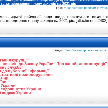
 та затвердження плану заходів на 2021 рік
Розділ:
Запобігання проявам корупції
мельницької районної ради щодо практичного виконанн
а затвердження плану заходів на 2021 рік. [attachment=2402]
Розділ:
Запобігання проявам корупції
|
гання корупції"
ня змін до Закону України “Про запобігання корупції”
авну службу"
 до публічної інформації"
істративні правопорушення
аїни
аїни
 України
 судочинства України
 кодекс України