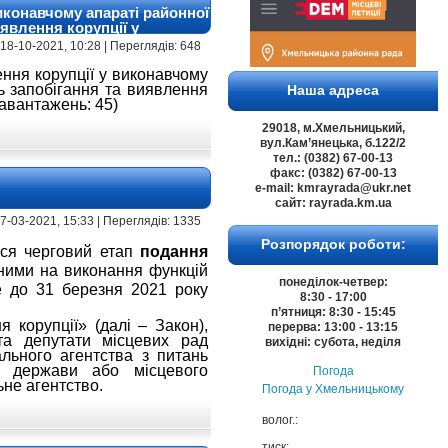
иконавчому апараті районної
явлення корупції у
 18-10-2021, 10:28 | Переглядів: 648
ння корупції у виконавчому
ь запобігання та виявлення
Наша адреса
завантажень: 45)
29018, м.Хмельницький,
вул.Кам’янецька, б.122/2
тел.: (0382) 67-00-13
факс: (0382) 67-00-13
e-mail: kmrayrada@ukr.net
сайт: rayrada.km.ua
17-03-2021, 15:33 | Переглядів: 1335
Розпорядок роботи:
вся черговий етап
подання
ними на виконання функцій
понеділок-четвер:
е до 31 березня 2021 року
8:30 - 17:00
п’ятниця: 8:30 - 15:45
я корупції» (далі – Закон),
перерва: 13:00 - 13:15
та депутати місцевих рад
вихідні: субота, неділя
льного агентства з питань
й держави або місцевого
Погода
ьне агентство.
Погода у
Хмельницькому
волог.:
тиск: