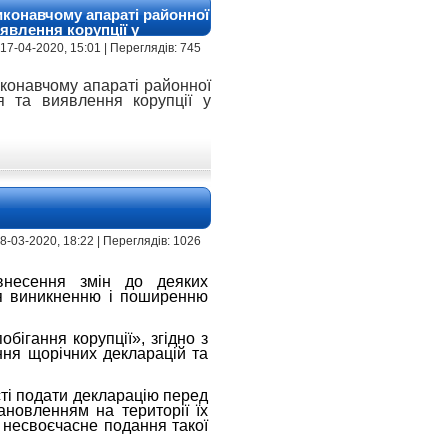
иконавчому апараті районної
явлення корупції у
 17-04-2020, 15:01 | Переглядів: 745
иконавчому апараті районної
 та виявлення корупції у
18-03-2020, 18:22 | Переглядів: 1026
внесення змін до деяких
ня виникненню і поширенню
бігання корупції», згідно з
ння щорічних декларацій та
сті подати декларацію перед
ановленням на території їх
 несвоєчасне подання такої