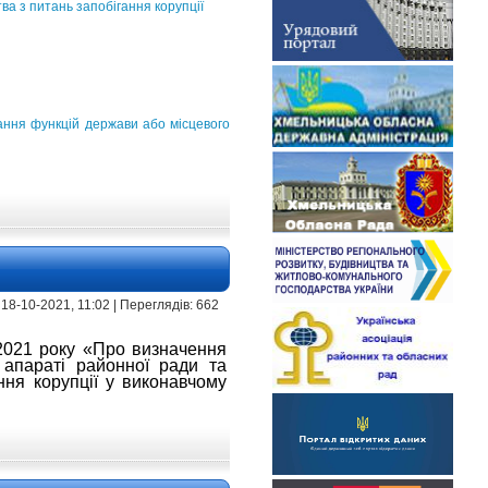
ва з питань запобігання корупції
нання функцій держави або місцевого
 18-10-2021, 11:02 | Переглядів: 662
2021 року «Про визначення
 апараті районної ради та
ня корупції у виконавчому