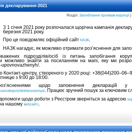
ія декларування-2021
Розділ:
Запобігання проявам корупції
|
З 1 січня 2021 року розпочалася щорічна кампанія деклар
березня 2021 року.
Про це повідомляє офіційний сайт
.
НАЗК
НАЗК нагадує, як можливо отримати роз’яснення для запо
важених підрозділів/осіб із питань запобігання кору
кти можливо знайти за посиланням на мапі, яку ми розр
og-upovnovazhenyh/.
 Контакт-центру, створеного у 2020 році: +38(044)200–06–9
ятницю з 9:00 до 18:00.
оз’ясненнями щодо заповнення декларацій
. Працює зручний пошук за ключовим с
v.ua/category/deklaruvannya/
 допомоги щодо роботи з Реєстром зверніться за адресою
su
 на нашому
.
вебсайті
мельницької районної ради щодо практичного виконання ви