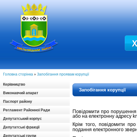
Головна сторінка
»
Запобігання проявам корупції
Керівництво
Запобігання корупції
Виконавчий апарат
Паспорт району
Регламент Районної Ради
Повідомити про порушення 
або на електронну адресу k
Депутатський корпус
Крім того, повідомити п
Депутатські фракції
подання електронного зве
Депутатські групи