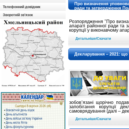
Про визначення уповноваж
Телефонний довідник
ради та затвердження По
виконавчому апараті рай
Зворотній зв'язок
Розпорядження "Про визнач
апараті районної ради та 
корупції у виконавчому апа
Детальніше/Скачати
Декларування – 2021: що 
зобов’язані щорічно пода
запобігання корупції д
самоврядування (далі – дек
Детальніше/Скачати