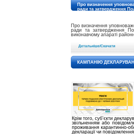
Про визначення уповноваж
ради та затвердження По
виконавчому апараті рай
Про визначення уповноважен
ради та затвердження По
виконавчому апараті район
Детальніше/Скачати
КАМПАНІЮ ДЕКЛАРУВАН
Крім того, суб’єкти деклар
звільненням або повідомле
проживання карантинно-обм
декларації чи повідомлення