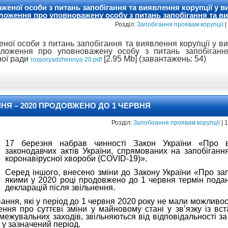
еної особи з питань запобігання та виявлення корупції у в
ложення про уповноважену особу з питань запобігання та ви
онної ради
Розділ:
Запобігання проявам корупції
|
ої особи з питань запобігання та виявлення корупції у в
ложення про уповноважену особу з питань запобігання
ної ради
[2.95 Mb] (завантажень: 54)
rozporyadzhennya-20.pdf
НЯ – 2020 ПРОДОВЖЕНО ДО 1 ЧЕРВНЯ
Розділ:
Запобігання проявам корупції
| 
17 березня набрав чинності Закон України «Про 
законодавчих актів України, спрямованих на запобіган
коронавірусної хвороби (COVID-19)».
Серед іншого, внесено зміни до Закону України «Про запо
якими у 2020 році продовжено до 1 червня термін пода
декларацій після звільнення.
ування, які у період до 1 червня 2020 року не мали можливо
ння про суттєві зміни у майновому стані у зв’язку із вст
ежувальних заходів, звільняються від відповідальності за
 у зазначений період.