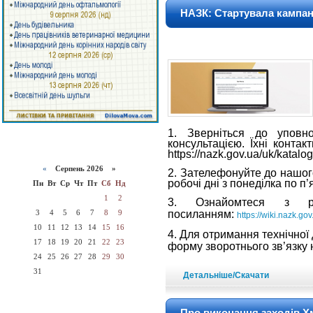
НАЗК: Стартувала кампан
1. Зверніться до уповно
консультацією. Їхні конта
https://nazk.gov.ua/uk/katal
«
Серпень 2026 »
2. Зателефонуйте до нашого
робочі дні з понеділка по п’
Пн
Вт
Ср
Чт
Пт
Сб
Нд
1
2
3. Ознайомтеся з р
3
4
5
6
7
8
9
посиланням:
https://wiki.nazk.go
10
11
12
13
14
15
16
4. Для отримання технічної
17
18
19
20
21
22
23
форму зворотнього зв’язку
24
25
26
27
28
29
30
31
Детальніше/Скачати
Про виконання заходів Х