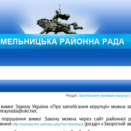
Розділ:
Запобігання проявам корупції
|
вимог Закону України «Про запобігання корупції» можна за
mrayrada@ukr.net.
ро порушення вимог Закону можна через сайт районної
рнення
(розділ «Зворотній зв
http://rayrada.km.ua/index.php?do=feedback