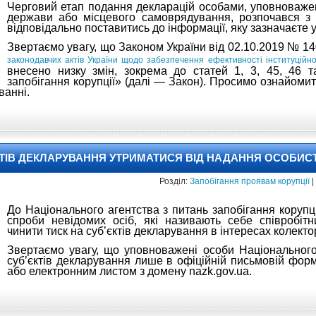
Черговий етап подання декларацій особами, уповноваже
держави або місцевого самоврядування, розпочався з 
відповідально поставитись до інформації, яку зазначаєте у
Звертаємо увагу, що Законом України від 02.10.2019 № 14
законодавчих актів України щодо забезпечення ефективності інституційно
внесено низку змін, зокрема до статей 1, 3, 45, 46 
запобігання корупції» (далі — Закон). Просимо ознайомит
ванні.
КТІВ ДЕКЛАРУВАННЯ УТРИМАТИСЯ ВІД НАДАННЯ ОСОБИС
Розділ:
Запобігання проявам корупції
|
До Національного агентства з питань запобігання корупц
спроби невідомих осіб, які називають себе співробі
чинити тиск на суб’єктів декларування в інтересах колекто
Звертаємо увагу, що уповноважені особи Національного
суб’єктів декларування лише в офіційній письмовій фо
або електронним листом з домену nazk.gov.ua.