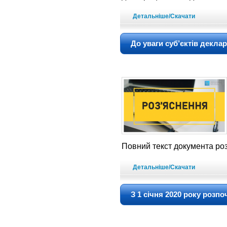
Детальніше/Скачати
До уваги суб’єктів декла
Повний текст документа ро
Детальніше/Скачати
З 1 січня 2020 року розп