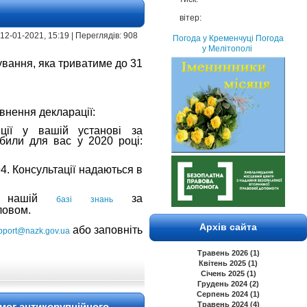
вітер:
 12-01-2021, 15:19 | Переглядів: 908
Погода у Кременчуці
Погода
у Мелітополі
ування, яка триватиме до 31
внення декларації:
пції у вашій установі за
обили для вас у 2020 році:
4. Консультації надаються в
 у нашій
за
базі знань
ловом.
Архів сайта
або заповніть
pport@nazk.gov.ua
Травень 2026 (1)
Квітень 2025 (1)
Січень 2025 (1)
Грудень 2024 (2)
Серпень 2024 (1)
Травень 2024 (4)
мог антикорупційного