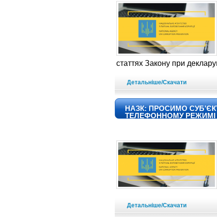
статтях Закону при деклару
Детальніше/Скачати
НАЗК: ПРОСИМО СУБ’Є
ТЕЛЕФОННОМУ РЕЖИМІ
Детальніше/Скачати