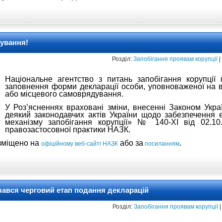
рування!
Розділ:
Запобігання проявам корупції
|
Національне агентство з питань запобігання корупції 
заповнення форми декларації особи, уповноваженої на 
або місцевого самоврядування.
У Роз’ясненнях враховані зміни, внесенні Законом Укр
деякий законодавчих актів України щодо забезпечення е
механізму запобігання корупції» № 140-ХІ від 02.10
правозастосовної практики НАЗК.
зміщено на
або за
.
офіційному веб-сайті НАЗК
посиланням
очався черговий етап подання декларацій
Розділ:
Запобігання проявам корупції
|