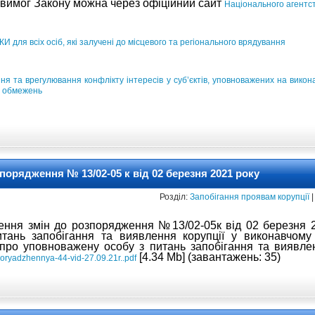
вимог Закону можна через офіційний сайт
Національного агентст
 всіх осіб, які залучені до місцевого та регіонального врядування
я та врегулювання конфлікту інтересів у суб’єктів, уповноважених на вико
а обмежень
порядження № 13/02-05 к від 02 березня 2021 року
Розділ:
Запобігання проявам корупції
|
ння змін до розпорядження №13/02-05к від 02 березня 
тань запобігання та виявлення корупції у виконавчому
ро уповноважену особу з питань запобігання та виявлен
[4.34 Mb] (завантажень: 35)
oryadzhennya-44-vid-27.09.21r..pdf